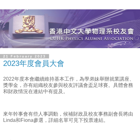
21 February 2023
2023年度會員大會
2022年度本會繼續維持基本工作，為學弟妹舉辦就業講座、
獎學金，亦有組織校友參與校友評議會盃足球賽。具體會務
和財政情況在連結中有提及。
來年幹事會有些人事調動，候補財政及校友事務副會長將由
Linda和Fiona參選，詳細名單可見下投票連結。