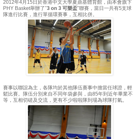
2012年4月15日於香港中文大學夏鼎基體育館，由本會旗下
PHY Basket舉辦了"
3 on 3 可樂盃
"聯賽，當日一共有5支球
隊進行比賽，進行單循環賽事，互相比併。
賽事以聯誼為主，各隊均於其他隊伍賽事中擔當任球證，輕
鬆比賽。隊伍分別來自不同年袋參與，由85年到近年畢業不
等，互相切磋及交流，更有不少啦啦隊到場為球隊打氣。