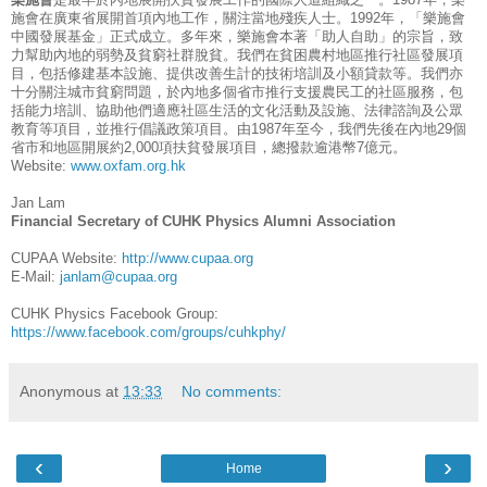
施會在廣東省展開首項內地工作，關注當地殘疾人士。1992年，「樂施會
中國發展基金」正式成立。多年來，樂施會本著「助人自助」的宗旨，致
力幫助內地的弱勢及貧窮社群脫貧。我們在貧困農村地區推行社區發展項
目，包括修建基本設施、提供改善生計的技術培訓及小額貸款等。我們亦
十分關注城市貧窮問題，於內地多個省市推行支援農民工的社區服務，包
括能力培訓、協助他們適應社區生活的文化活動及設施、法律諮詢及公眾
教育等項目，並推行倡議政策項目。由1987年至今，我們先後在內地29個
省市和地區開展約2,000項扶貧發展項目，總撥款逾港幣7億元。
Website:
www.oxfam.org.hk
Jan Lam
Financial Secretary of CUHK Physics Alumni Association
CUPAA Website:
http://www.cupaa.org
E-Mail:
janlam@cupaa.org
CUHK Physics Facebook Group:
https://www.facebook.com/groups/cuhkphy/
Anonymous
at
13:33
No comments:
‹
›
Home