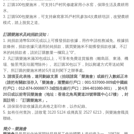
2. 訂購100包樂施米，可支持1戶村民修建家用小水窖，保障生活及農耕用
水。
3. 訂購500包樂施米，可支持麻窩寨35戶村民參加4次農耕培訓，改變農耕
模式，踏上脫貧之道。
訂購樂施米及純捐款須知：
1. 純捐款港幣$100元或以上可獲發捐款收據，用作申請稅務減免。根據捐
款條例，捐款收據只適用於純捐款，購買樂施米不能獲發捐款收據。不訂
米的純捐款者，請於訂購數量一欄寫上"0"。
2. 凡訂購樂施米滿30包或以上，可享有免費送貨服務（離島區、東涌、機
場、愉景灣及珀麗灣除外）。若訂購30包以下，則以郵遞方式寄送給閣
下。所訂購的樂施米將於5月送到閣下之辦事處。
3. 請填妥此表格，連同劃線支票（抬頭請寫「樂施會）或銀行入數紙正本
（請把有關款項存入「樂施會」滙豐銀行戶口：001-537000-009或中國銀
行戶口：012-874-0008877-3或恒生銀行戶口：284-401080-001），於4月
20日或以前寄回樂施會（地址：香港北角馬寶道28號華匯中心17樓），封
面註明：「訂購樂施米」。
4. 請保留存款收據及此表格之影印本，以作紀錄。
5. 如有任何查詢，請致電 3120 5124 或傳真至 2527 6213，與樂施會職員
聯絡。
簡介－樂施會
樂施會
是最早於內地展開扶貧發展工作的國際人道組織之一。1987年，樂