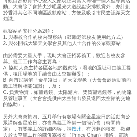
可觀自然教育中心暨天文館現正為當天籌備一個大型導賞活
動。大會除了會於尖沙咀星光大道設點安排觀賞外，亦計劃
於香港其它不同地區設觀察站，方便及吸引市民去認識天文
知識。
觀察站的安排分為2類：
1. 與學校合作的校內觀察站（鼓勵老師校友使用此方式）
2. 與公開或大學天文學會及其他人士合作的公眾觀察站
由於需要大量人手，現時大會正招募義工，歡迎各校友參
與。義工工作內容主要為：
A. 協助大會主持各區各地的觀察站（場地的選址可由義工提
供，租用場地的手續會由太空館辦妥）；
B. 向市民講解「金星凌日」的天文現象（大會會於活動前向
義工講解相關知識），及；
C. 負責物資，如望遠鏡、太陽濾片、雙筒望遠鏡等，的物流
及管理事宜（大會會提供由太空館出發及返回太空館的交通
的協助）。
另外大會會於四、五月舉行有數場有關金星凌日的活動向公
眾講解金星凌日，亦會為義工準備一個簡介會（時間待
定），有關義工的詳細內容，請
按此
。有興趣的校友，歡迎
與於太空館工作的陳俊霖校友（Prince Chan）聯絡，電話