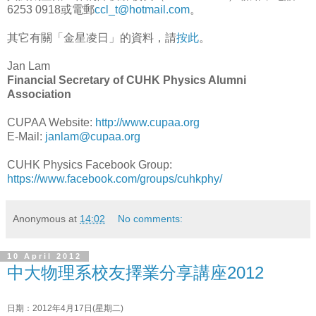
6253 0918或電郵
ccl_t@hotmail.com
。
其它有關「金星凌日」的資料，請
按此
。
Jan Lam
Financial Secretary of CUHK Physics Alumni
Association
CUPAA Website:
http://www.cupaa.org
E-Mail:
janlam@cupaa.org
CUHK Physics Facebook Group:
https://www.facebook.com/groups/cuhkphy/
Anonymous
at
14:02
No comments:
10 April 2012
中大物理系校友擇業分享講座2012
日期：2012年4月17日(星期二)