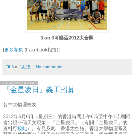
3 on 3可樂盃2012大合照
[
更多花絮
(Facebook相簿)]
FiLA
at
14:15
No comments:
14 April 2012
「金星凌日」義工招募
各中大物理校友：
2012年6月6日（星期三）的香港時間上午6時至中午1時期間
會出現一個天文現象－「金星凌日」（有關「金星凌日」的
資料可
按此
）。有見及此，香港太空館、香港大學物理系及