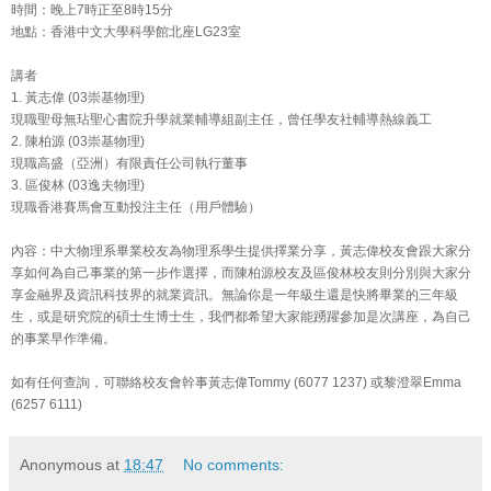
時間：晚上7時正至8時15分
地點：香港中文大學科學館北座LG23室
講者
1. 黃志偉 (03崇基物理)
現職聖母無玷聖心書院升學就業輔導組副主任，曾任學友社輔導熱線
義工
2. 陳柏源 (03崇基物理)
現職高盛（亞洲）有限責任公司執行董事
3. 區俊林 (03逸夫物理)
現職香港賽馬會互動投注主任（用戶體驗）
內容：中大物理系畢業校友為物理系學生提供擇業分享，黃志偉校友
會跟大家分
享如何為自己事業的第一步作選擇，而陳柏源校友及區俊
林校友則分別與大家分
享金融界及資訊科技界的就業資訊。無論你是
一年級生還是快將畢業的三年級
生，或是研究院的碩士生博士生，我
們都希望大家能踴躍參加是次講座，為自己
的事業早作準備。
如有任何查詢，可聯絡校友會幹事黃志偉Tommy (6077 1237) 或黎澄翠Emma
(6257 6111)
Anonymous
at
18:47
No comments: