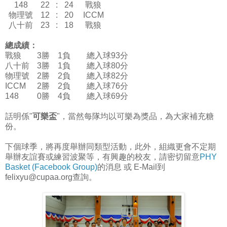
148
22
:
24
戰狼
物理號
12
:
20
ICCM
八十前
23
:
18
戰狼
總成績：
戰狼
3勝 1負
總入球93分
八十前
3勝 1負
總入球80分
物理號
2勝 2負
總入球82分
ICCM
2勝 2負
總入球76分
148
0勝 4負
總入球69分
話明係"
可樂盃
"，當然每隊均以可樂為獎品，為大家補充糖
份。
下個球季，將再度舉辦同類型活動，此外，組織更會不定期
舉辦友誼賽或練習波聚等，有興趣的校友，請密切留意
PHY
Basket (Facebook Group)
的消息 或 E-Mail到
felixyu@cupaa.org查詢。