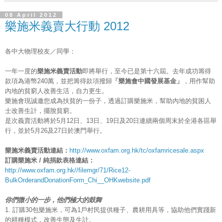
08 April 2012
樂施米義賣大行動 2012
各中大物理校友／同學：
一年一度的
樂施米義賣活動
即將舉行，至今已是第十六屆。去年成功籌得
款項為港幤240萬，並把籌得款項撥歸
「樂施會中國發展基金」
，用作幫助
內地的貧窮人改善生活，自力更生。
樂施會現誠邀您成為扶貧的一份子，透過訂購樂施米，幫助內地的貧困人
士改善生計，擺脫貧窮。
是次義賣活動將於5月12日、13日、19日及20日連續兩個周末於全港各區舉
行，並於5月26及27日於澳門舉行。
樂施米義賣活動連結：
http://www.oxfam.org.hk/tc/oxfamricesale.aspx
訂購樂施米 / 純捐款表格連結：
http://www.oxfam.org.hk//filemgr/71/Rice12-
BulkOrderandDonationForm_Chi__OHKwebsite.pdf
你們微小的一步，他們極大的鼓舞
1. 訂購30包樂施米，可為1戶村民提供種子、農耕用具等，協助他們實踐新
的耕種模式，改善生態及生計。