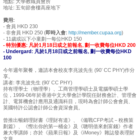
地點: 大學教職員會所
地址: 五旬節會樓高座地下
費用:
- 會員 HKD 230
- 非會員 HKD 250 (
即時入會:
http://member.cupaa.org
)
- 11歲或以下小童劃一每位HKD 150
- 特別優惠: 凡於1月18日或之前報名, 劃一收費每位HKD 200
- Undergard: 凡於1月18日或之前報名, 劃一收費每位HKD
100
今年週年聚餐，邀請本會校友
李兆波先生 (90' CC PHY)作
分
享。
講者: 李兆波先生 (90' CC PHY)
持有理學士（物理學）、工商管理學碩士及電腦學碩士學
位
，1999-06年於香港中文大學會計學院任財務會計、
管理會
計、電算機會計應用及通識科目，現時為會計師公會
會員、
英國特許公認會計師公會資深會員。
曾推出暢銷理財書《理財有道》、《備戰CFP考試－稅務
策
劃篇》、《慳出你的第一桶金》及《聰明借來創富錢》作
者
兼大學講師；亦於《蘋果日報》及《iMoney》雜誌
發表理財
文章