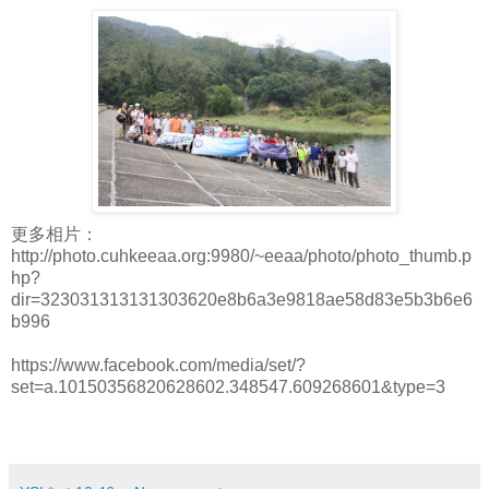
更多相片：
http://photo.cuhkeeaa.org:9980/~eeaa/photo/photo_thumb.p
hp?
dir=323031313131303620e8b6a3e9818ae58d83e5b3b6e6
b996
https://www.facebook.com/media/set/?
set=a.10150356820628602.348547.609268601&type=3