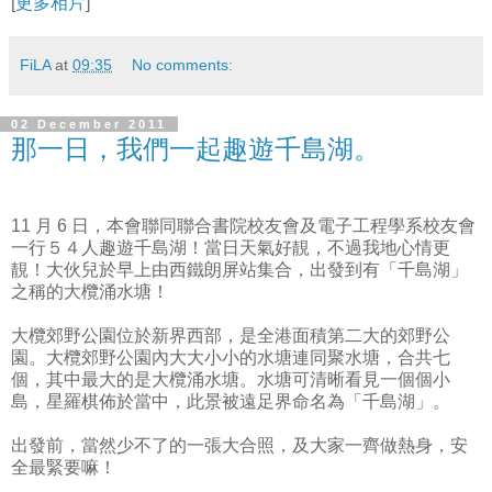
[
更多相片
]
FiLA
at
09:35
No comments:
02 December 2011
那一日，我們一起趣遊千島湖。
11 月 6 日，本會聯同聯合書院校友會及電子工程學系校友會
一行５４人趣遊千島湖！當日天氣好靚，不過我地心情更
靚！大伙兒於早上由西鐵朗屏站集合，出發到有「千島湖」
之稱的大欖涌水塘！
大欖郊野公園位於新界西部，是全港面積第二大的郊野公
園。大欖郊野公園內大大小小的水塘連同聚水塘，合共七
個，其中最大的是大欖涌水塘。水塘可清晰看見一個個小
島，星羅棋佈於當中，此景被遠足界命名為「千島湖」。
出發前，當然少不了的一張大合照，及大家一齊做熱身，安
全最緊要嘛！