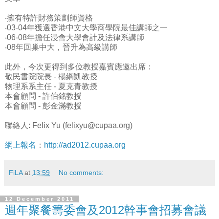
‧擁有特許財務策劃師資格
‧03-04年獲選香港中文大學商學院最佳講師之一
‧06-08年擔任浸會大學會計及法律系講師
‧08年回巢中大，晉升為高級講師
此外，今次更得到多位教授嘉賓應邀出席：
敬民書院院長 - 楊綱凱教授
物理系系主任 - 夏克青教授
本會顧問 - 許伯銘教授
本會顧問 - 彭金滿教授
聯絡人: Felix Yu (felixyu@cupaa.org)
網上報名
：
http://ad2012.cupaa.org
FiLA
at
13:59
No comments:
12 December 2011
週年聚餐籌委會及2012幹事會招募會議