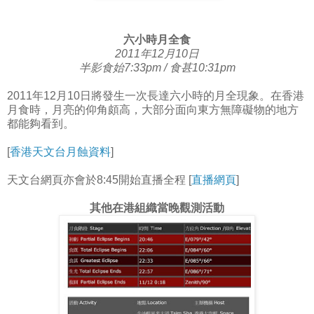
六小時月全食
2011年12月10日
半影食始7:33pm / 食甚10:31pm
2011年12月10日將發生一次長達六小時的月全現象。在香港
月食時，月亮的仰角頗高，大部分面向東方無障礙物的地方
都能夠看到。
[
香港天文台月蝕資料
]
天文台網頁亦會於8:45開始直播全程 [
直播網頁
]
其他在港組織當晚觀測活動