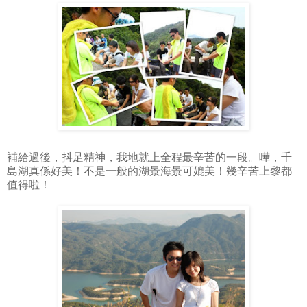
補給過後，抖足精神，我地就上全程最辛苦的一段。嘩，千
島湖真係好美！不是一般的湖景海景可媲美！幾辛苦上黎都
值得啦！