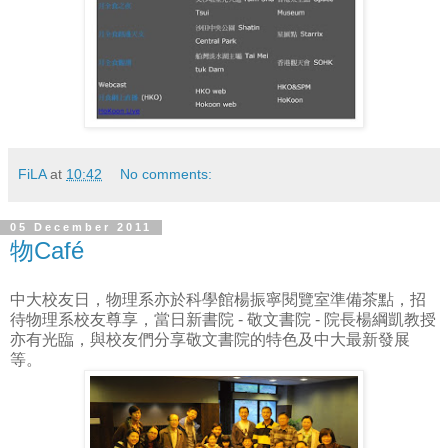
FiLA
at
10:42
No comments:
05 December 2011
物Café
中大校友日，物理系亦於科學館楊振寧閱覽室準備茶點，招
待物理系校友尊享，當日新書院 - 敬文書院 - 院長楊綱凱教授
亦有光臨，與校友們分享敬文書院的特色及中大最新發展
等。