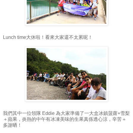
Lunch time大休啦！看來大家還不太累呢！
我們其中一位領隊 Eddie 為大家準備了一大盒冰鎮菠蘿+雪梨
＋蘋果，炎熱的中午有冰凍美味的生果真係透心涼，辛苦＋
多謝晒！