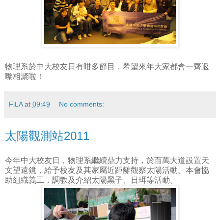
物理系於中大校友日有咁多節目，希望來年大家都會一齊返
嚟相聚啦！
FiLA
at
09:49
No comments:
太陽觀測站2011
今年中大校友日，物理系繼續鼎力支持，於百萬大道設置天
文望遠鏡，給予校友及其家屬近距離觀察太陽活動。本會協
助組織義工，調教及介紹太陽黑子、日珥等活動。