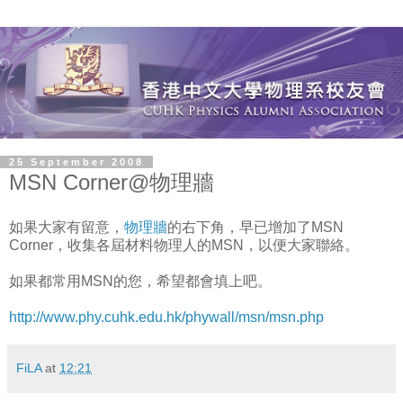
25 September 2008
MSN Corner@物理牆
如果大家有留意，
物理牆
的右下角，早已增加了MSN
Corner，收集各屆材料物理人的MSN，以便大家聯絡。
如果都常用MSN的您，希望都會填上吧。
http://www.phy.cuhk.edu.hk/phywall/msn/msn.php
FiLA
at
12:21