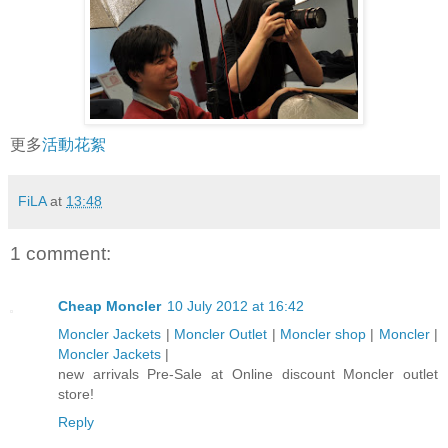
更多
活動花絮
FiLA
at
13:48
1 comment:
Cheap Moncler
10 July 2012 at 16:42
Moncler Jackets
|
Moncler Outlet
|
Moncler shop
|
Moncler
|
Moncler Jackets
|
new arrivals Pre-Sale at Online discount Moncler outlet
store!
Reply