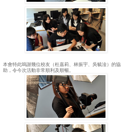
本會特此嗚謝幾位校友（杜嘉莉、林振宇、吳毓淦）的協
助，令今次活動非常順利及順暢。