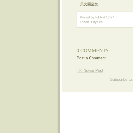
...
天文園全文
Posted by FiLA
at
16:27
Labels:
Physics
0 COMMENTS:
Post a Comment
<< Newer Post
Subscribe to