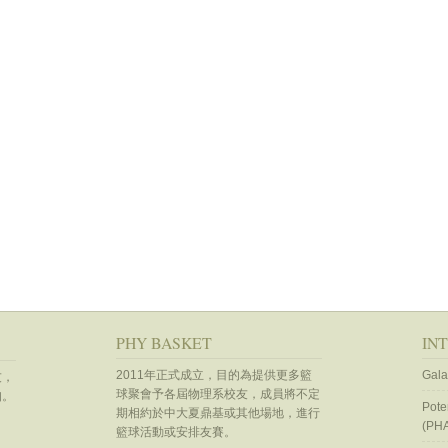
PHY BASKET
IN
2011年正式成立，目的為提供更多籃
Gala
友，
球聚會予各屆物理系校友，成員將不定
知。
Pote
期相約於中大夏鼎基或其他場地，進行
(PH
籃球活動或安排友賽。