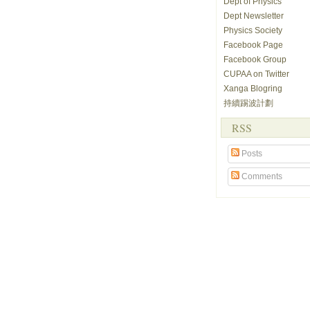
Dept of Physics
Dept Newsletter
Physics Society
Facebook Page
Facebook Group
CUPAA on Twitter
Xanga Blogring
持續踢波計劃
RSS
Posts
Comments