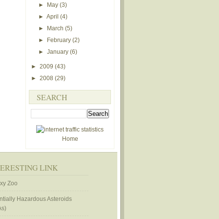
►
May
(3)
►
April
(4)
►
March
(5)
►
February
(2)
►
January
(6)
►
2009
(43)
►
2008
(29)
SEARCH
Home
TERESTING LINK
xy Zoo
ntially Hazardous Asteroids
As)