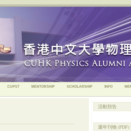
CUPST
MENTORSHIP
SCHOLARSHIP
INFO
ME
活動預告
週年刊物 (PDF)