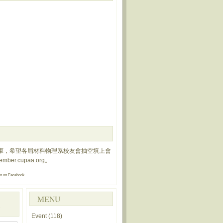
庫，希望各屆材料物理系校友會抽空填上會
member.cupaa.org
。
on
on Facebook
MENU
Event
(118)