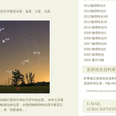
2014物理時光X
2013物理時光IX
方的天空看見水星、金星、土星、火星。
2012物理時光VIII
2011物理時光VII
2010 物理時光VI
2009 物理時光V
2008 物理時光IV
2007 物理時光III
2006 物理時光II
2005 物理時光
2004 週年刊物
更新校友資料庫
幹事會正更新校友資料
員資料登記表：
http://
CUHK Physics Alumni Associati
四顆行星和月球在天空中的位置。 本年七月尾
E-MAIL
到較接近的位置，令我們能夠同時在西方看見它
SUBSCRIPTION
聚」或「四星連珠」。