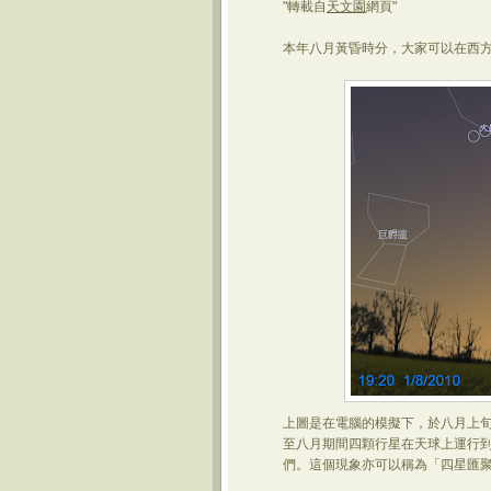
"轉載自
天文園
網頁"
本年八月黃昏時分，大家可以在西
上圖是在電腦的模擬下，於八月上旬
至八月期間四顆行星在天球上運行
們。這個現象亦可以稱為「四星匯