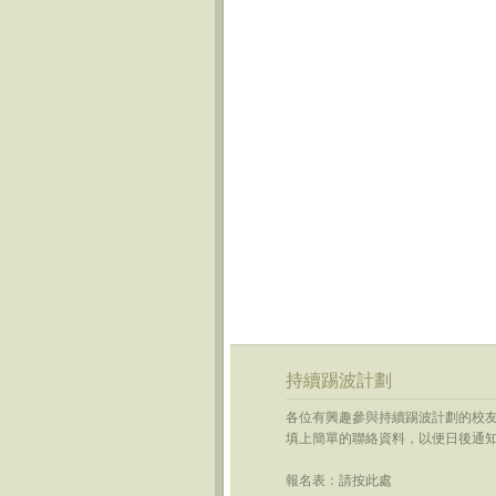
持續踢波計劃
各位有興趣參與
持續
踢
波
計劃的校
填上簡單的聯絡資料，以便日後通
報名表：
請按此處