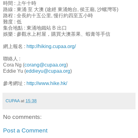
時間 : 上午十時
路線 : 東涌 至 大澳 (途經 東涌炮台, 侯王廟, 沙螺灣等)
路程 : 全長約十五公里, 慢行約四至五小時
難度 : 低
集合地點 : 東涌地鐵站 B 出口
娛樂 : 參觀水上村屋，購買大澳茶果、蝦膏等手信
網上報名 :
http://hiking.cupaa.org/
聯絡人 :
Cora Ng (
corang@cupaa.org
)
Eddie Yu (
eddieyu@cupaa.org
)
參考網址 :
http://www.hike.hk/
CUPAA
at
15:38
No comments:
Post a Comment