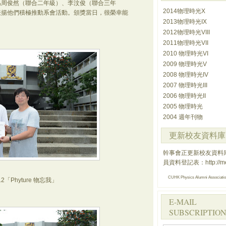
為周俊然（聯合二年級）、李汶俊（聯合三年
2014物理時光X
表揚他們積極推動系會活動。頒獎當日，很榮幸能
2013物理時光IX
2012物理時光VIII
2011物理時光VII
2010 物理時光VI
2009 物理時光V
2008 物理時光IV
2007 物理時光III
2006 物理時光II
2005 物理時光
2004 週年刊物
更新校友資料庫
幹事會正更新校友資料
員資料登記表：
http://
CUHK Physics Alumni Associati
2「Phyture 物忘我」
E-MAIL
SUBSCRIPTION