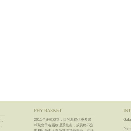
PHY BASKET
IN
2011年正式成立，目的為提供更多籃
Gala
友，
球聚會予各屆物理系校友，成員將不定
知。
Pote
期相約於中大夏鼎基或其他場地，進行