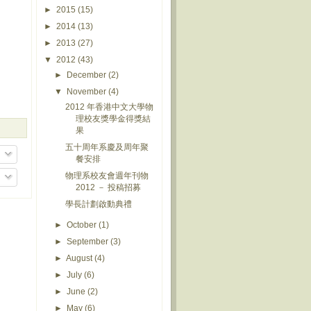
►
2015
(15)
►
2014
(13)
►
2013
(27)
▼
2012
(43)
►
December
(2)
▼
November
(4)
2012 年香港中文大學物
理校友獎學金得獎結
果
五十周年系慶及周年聚
餐安排
物理系校友會週年刊物
2012 － 投稿招募
學長計劃啟動典禮
►
October
(1)
►
September
(3)
►
August
(4)
►
July
(6)
►
June
(2)
►
May
(6)