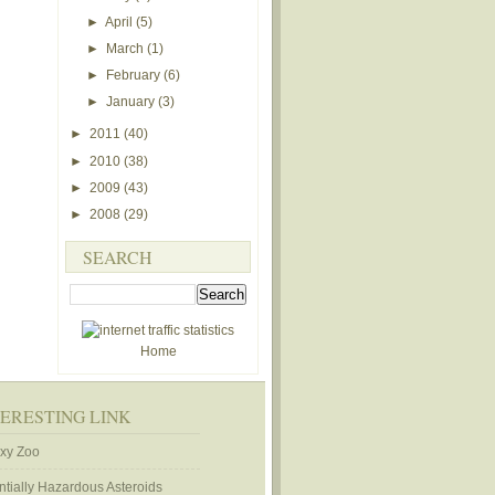
►
April
(5)
►
March
(1)
►
February
(6)
►
January
(3)
►
2011
(40)
►
2010
(38)
►
2009
(43)
►
2008
(29)
SEARCH
Home
TERESTING LINK
xy Zoo
ntially Hazardous Asteroids