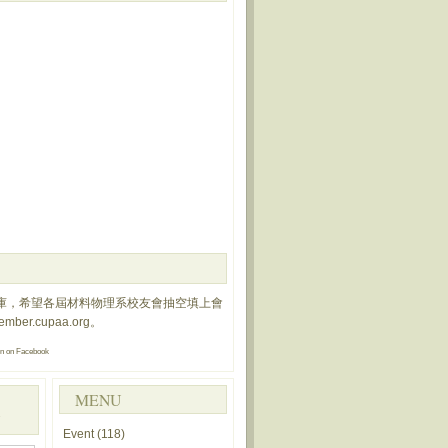
庫，希望各屆材料物理系校友會抽空填上會
member.cupaa.org
。
on
on Facebook
MENU
Event
(118)