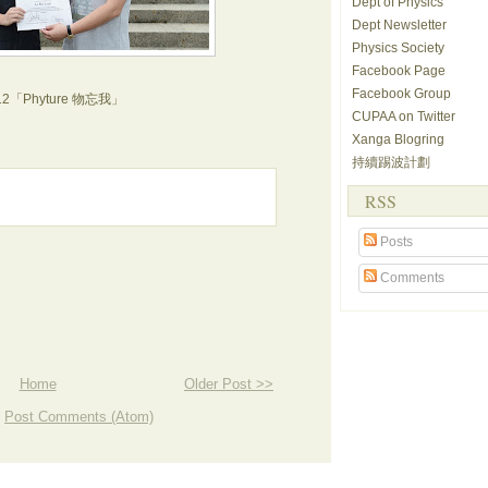
Dept of Physics
Dept Newsletter
Physics Society
Facebook Page
Facebook Group
2「Phyture 物忘我」
CUPAA on Twitter
Xanga Blogring
持續踢波計劃
RSS
Posts
Comments
Home
Older Post >>
:
Post Comments (Atom)