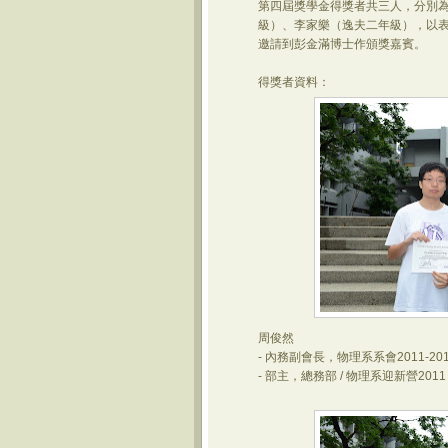
第四屆獎學金得獎者共三人，分別
級）、李家樂（逸夫二年級），以
邀請到彭金滿博士作頒獎嘉賓。
得獎者資料：
周俊然
- 內務副會長，物理系系會2011-201
- 部主，總務部 / 物理系迎新營2011