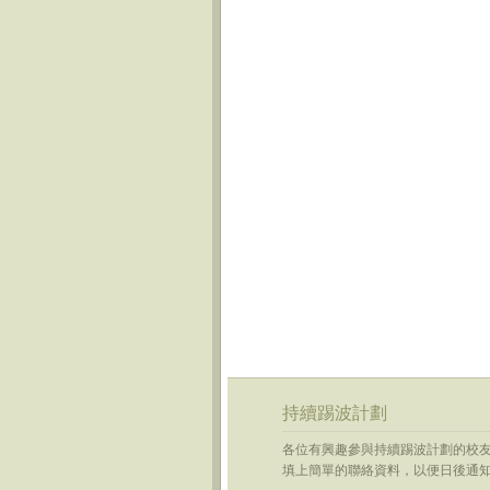
持續踢波計劃
各位有興趣參與
持續
踢
波
計劃的校
填上簡單的聯絡資料，以便日後通