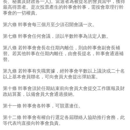
長、秘書及財政各一人)。當選者為被提名的會員當中，獲得
最高得票者。是次投票產生的幹事會幹事，需按會章理行幹
事會的一切權責。
第六條 幹事會每三個月至少須召開會議一次。
第七條 幹事會任何會議，須以半數幹事為法定人數。
第八條 若幹事會會長在任期內離任，則由幹事會副會長補
替。若其他幹事在任期內離任，由會長提名，幹事會通過補
替。
第九條 若幹事有失職實據，經幹事會半數以上議決或二十名
以上基本會員聯名，可向會員大會提出彈劾案。
第十條 幹事會須於任期結束前向會員大會提交工作匯報及財
政結算案，以備會員大會通過接納。
第十一條 幹事會各幹事，可競選連任。
第十二條 幹事會有權自行選定各屆聯絡人協助推行會務，此
等代表均直接向幹事會負責。