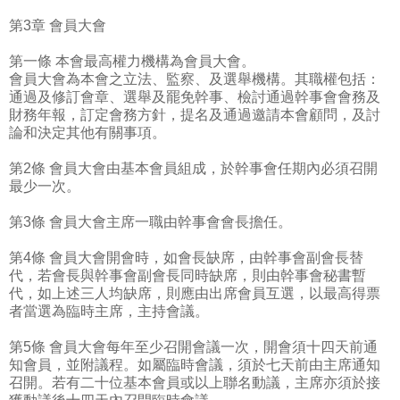
第3章 會員大會
第一條 本會最高權力機構為會員大會。
會員大會為本會之立法、監察、及選舉機構。其職權包括：
通過及修訂會章、選舉及罷免幹事、檢討通過幹事會會務及
財務年報，訂定會務方針，提名及通過邀請本會顧問，及討
論和決定其他有關事項。
第2條 會員大會由基本會員組成，於幹事會任期內必須召開
最少一次。
第3條 會員大會主席一職由幹事會會長擔任。
第4條 會員大會開會時，如會長缺席，由幹事會副會長替
代，若會長與幹事會副會長同時缺席，則由幹事會秘書暫
代，如上述三人均缺席，則應由出席會員互選，以最高得票
者當選為臨時主席，主持會議。
第5條 會員大會每年至少召開會議一次，開會須十四天前通
知會員，並附議程。如屬臨時會議，須於七天前由主席通知
召開。若有二十位基本會員或以上聯名動議，主席亦須於接