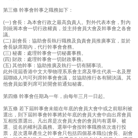
第三條 幹事會幹事之職務如下：
(一) 會長：為本會行政之最高負責人。對外代表本會，對內
則統籌本會一切行政權責，並主持會員大會及幹事會之各會
議。
(二) 副會長：協助會長執行職務及負責會員推廣事宜，並於
會長缺席期內，代行幹事會會務。
(三) 秘書：處理幹事會一切秘書事務。
(四) 財政：處理幹事會一切財政事務。
(五) 其他幹事：協助推廣及執行一切有關事項。
此外現屆香港中文大學物理系系會主席及學生代表一名及歷
屆聯絡人均可列席幹事會會議，並協助推行各有關決議。其
他會員如要列席可於開會前通知秘書。
第四條 幹事會任期為一年，由每年三月一日起。
第五條 若下屆幹事會未能在年底的會員大會中或之前順利被
選出，則下屆幹事會幹事將於年底的會員大會中由出席會員
互相投票選出。凡出席是次會員大會的會員均有選舉、被
選、提名的權利及義務。選舉中會按幹事職務依次進行投
票，是次選舉產生之幹事會只包括四個基本職位(會長、副會