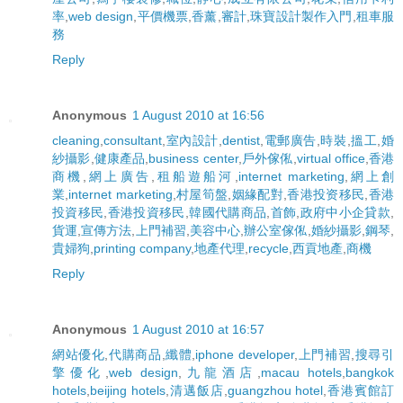
率
,
web design
,
平價機票
,
香薰
,
審計
,
珠寶設計製作入門
,
租車服
務
Reply
Anonymous
1 August 2010 at 16:56
cleaning
,
consultant
,
室內設計
,
dentist
,
電郵廣告
,
時裝
,
搵工
,
婚
紗攝影
,
健康產品
,
business center
,
戶外傢俬
,
virtual office
,
香港
商機
,
網上廣告
,
租船遊船河
,
internet marketing
,
網上創
業
,
internet marketing
,
村屋筍盤
,
姻緣配對
,
香港投资移民
,
香港
投資移民
,
香港投資移民
,
韓國代購商品
,
首飾
,
政府中小企貸款
,
貨運
,
宣傳方法
,
上門補習
,
美容中心
,
辦公室傢俬
,
婚紗攝影
,
鋼琴
,
貴婦狗
,
printing company
,
地產代理
,
recycle
,
西貢地產
,
商機
Reply
Anonymous
1 August 2010 at 16:57
網站優化
,
代購商品
,
纖體
,
iphone developer
,
上門補習
,
搜尋引
擎優化
,
web design
,
九龍酒店
,
macau hotels
,
bangkok
hotels
,
beijing hotels
,
清邁飯店
,
guangzhou hotel
,
香港賓館訂