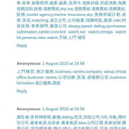
車
,
租車
,
家務助理
,
破產
,
破產
,
信用卡
,
債務舒緩
,
舒緩債務
,
免費
債務諮詢
,
財務
,
債務重組
,
drp
,
iva
,
債務重組
,
債務重組
,
債務重組
,
財務
,
model agency
,
marine insurance
,
drp 債務舒緩計劃
,
倉
庫
,
美容
,
matching
,
成立公司
,
公司秘書
,
韓國時裝
,
搬屋
,
reiki
,
時
裝批發
,
脊椎側彎
,
搬屋公司
,
sleepy
,
speed dating
,
sportswear
sublimation
,
cartier
,
concord watch
,
iwc watch
,
omega watch
hk
,
penerai
,
rolex watch
,
手錶
,
上門 補習
Reply
Anonymous
1 August 2010 at 16:56
上門補習
,
會計服務
,
business centre
,
company setup
,
virtual
office
,
business centre
,
心理治療
,
貨架
,
虛擬辦公室
,
business
formation
,
會計服務
,
跟蹤
Reply
Anonymous
1 August 2010 at 16:56
廣告傘
,
坐骨神經痛
,
僱傭
,
dating
,
乾洗
,
回收公司
,
IVA
,
冷氣
,
模特
兒公司
,
素食食譜
,
自存倉
,
素食食譜
,
bba
,
公司註冊
,
私家偵探
,
搬
屋公司
,
寫字樓裝修
,
職位
,
靜心
,
成立有限公司
,
花束
,
信用卡利