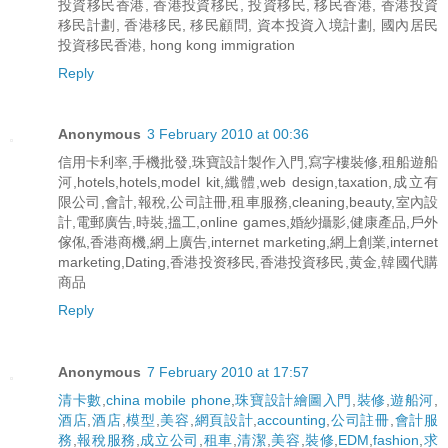
投資移民香港, 香港投資移民, 投資移民, 移民香港, 香港投資
移民計劃, 香港移民, 移民顧問, 資本投資入境計劃, 國內居民
投資移民香港, hong kong immigration
Reply
Anonymous
3 February 2010 at 00:36
信用卡利率,手機批發,珠寶設計製作入門,寫字樓裝修,租船遊船
河,hotels,hotels,model kit,纖體,web design,taxation,成立有
限公司,會計,報稅,公司註冊,租車服務,cleaning,beauty,室內設
計,電郵廣告,時裝,搵工,online games,婚紗攝影,健康產品,戶外
傢俬,香港商機,網上廣告,internet marketing,網上創業,internet
marketing,Dating,香港投资移民,香港投資移民,黄金,韓國代購
商品
Reply
Anonymous
7 February 2010 at 17:57
清卡數
,
china mobile phone
,
珠寶設計繪圖入門
,
裝修
,
遊船河
,
酒店
,
酒店
,
模型
,
美容
,
網頁設計
,
accounting
,
公司註冊
,
會計服
務
,
報稅服務
,
成立公司
,
租車
,
清潔
,
美容
,
裝修
,
EDM
,
fashion
,
求