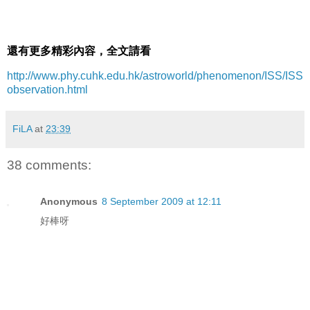
還有更多精彩內容，全文請看
http://www.phy.cuhk.edu.hk/astroworld/phenomenon/ISS/ISS
observation.html
FiLA
at
23:39
38 comments:
Anonymous
8 September 2009 at 12:11
好棒呀