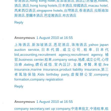
香港酒店
,
hong kong hotel
,
星加坡酒店
,
酒店訂房優惠
,
hotels
,
酒店
,
酒店
,
hong kong hotels
,
日本酒店
,
韓國酒店
,
macau hotel
,
馬來西亞酒店
,
singapore hotels
,
台灣酒店
,
香港酒店
,
拉斯維加
斯酒店
,
墨爾本酒店
,
芭堤雅酒店
,
布吉酒店
Reply
Anonymous
1 August 2010 at 16:55
上海酒店
,
新加坡酒店
,
悉尼酒店
,
珠海酒店
,
yahoo japan
auction service
,
日本代購
,
成立公司
,
租車
,
日本代
bid
,
accounting
,
recruitment agency
,
recruitment agency
,
補
習
,
business center
,
租車
,
company setup
,
地產
,
成立公司
,
心理
治療
,
dating
,
鑽石戒指
,
室內設計
,
女傭
,
脊醫
,
果籃
,
fire
insurance
,
marine insurance
,
product liability insurance
,
第三
者風險保險
,
Kids birthday party
,
虛擬辦公室
,
company
formation
,
company registration
Reply
Anonymous
1 August 2010 at 16:55
company secretary
,
set up company
,
中港車批文
,
中港租車
,
租