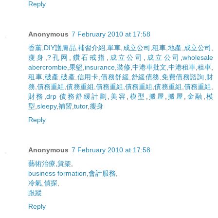
Reply
Anonymous
7 February 2010 at 17:58
香薰
,
DIY護膚品
,
補習介紹
,
單車
,
成立公司
,
租車
,
地產
,
成立公司
,
瘦身
,
?孔网
,
鑽石戒指
,
成立公司
,
成立公司
,
wholesale
abercrombie
,
果籃
,
insurance
,
裝修
,
中港車批文
,
中港租車
,
租車
,
租車
,
破產
,
破產
,
信用卡
,
債務舒緩
,
舒緩債務
,
免費債務諮詢
,
財
務
,
債務重組
,
債務重組
,
債務重組
,
債務重組
,
債務重組
,
債務重組
,
財務
,
drp 債務舒緩計劃
,
美容
,
模型
,
搬屋
,
搬屋
,
金融
,
模
型
,
sleepy
,
補習
,
tutor
,
瘦身
Reply
Anonymous
7 February 2010 at 17:58
藝術治療
,
貨架
,
business formation
,
會計服務
,
冷氣
,
偵探
,
跟蹤
Reply