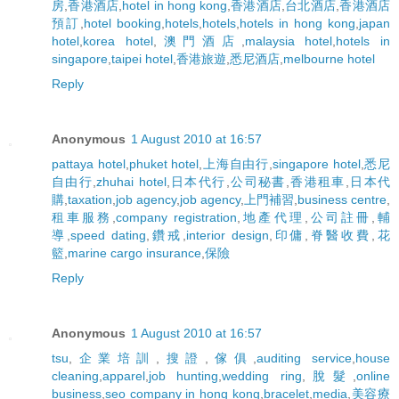
房
,
香港酒店
,
hotel in hong kong
,
香港酒店
,
台北酒店
,
香港酒店
預訂
,
hotel booking
,
hotels
,
hotels
,
hotels in hong kong
,
japan
hotel
,
korea hotel
,
澳門酒店
,
malaysia hotel
,
hotels in
singapore
,
taipei hotel
,
香港旅遊
,
悉尼酒店
,
melbourne hotel
Reply
Anonymous
1 August 2010 at 16:57
pattaya hotel
,
phuket hotel
,
上海自由行
,
singapore hotel
,
悉尼
自由行
,
zhuhai hotel
,
日本代行
,
公司秘書
,
香港租車
,
日本代
購
,
taxation
,
job agency
,
job agency
,
上門補習
,
business centre
,
租車服務
,
company registration
,
地產代理
,
公司註冊
,
輔
導
,
speed dating
,
鑽戒
,
interior design
,
印傭
,
脊醫收費
,
花
籃
,
marine cargo insurance
,
保險
Reply
Anonymous
1 August 2010 at 16:57
tsu
,
企業培訓
,
搜證
,
傢俱
,
auditing service
,
house
cleaning
,
apparel
,
job hunting
,
wedding ring
,
脫髮
,
online
business
,
seo company in hong kong
,
bracelet
,
media
,
美容療