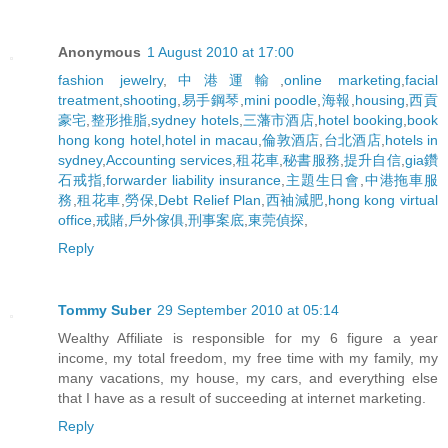
Anonymous
1 August 2010 at 17:00
fashion jewelry
,
中港運輸
,
online marketing
,
facial
treatment
,
shooting
,
易手鋼琴
,
mini poodle
,
海報
,
housing
,
西貢
豪宅
,
整形推脂
,
sydney hotels
,
三藩市酒店
,
hotel booking
,
book
hong kong hotel
,
hotel in macau
,
倫敦酒店
,
台北酒店
,
hotels in
sydney
,
Accounting services
,
租花車
,
秘書服務
,
提升自信
,
gia鑽
石戒指
,
forwarder liability insurance
,
主題生日會
,
中港拖車服
務
,
租花車
,
勞保
,
Debt Relief Plan
,
西袖減肥
,
hong kong virtual
office
,
戒賭
,
戶外傢俱
,
刑事案底
,
東莞偵探
,
Reply
Tommy Suber
29 September 2010 at 05:14
Wealthy Affiliate is responsible for my 6 figure a year
income, my total freedom, my free time with my family, my
many vacations, my house, my cars, and everything else
that I have as a result of succeeding at internet marketing.
Reply