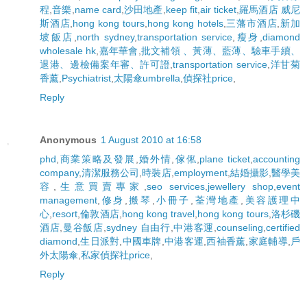
程
,
音樂
,
name card
,
沙田地產
,
keep fit
,
air ticket
,
羅馬酒店 威尼
斯酒店
,
hong kong tours
,
hong kong hotels
,
三藩市酒店
,
新加
坡飯店
,
north sydney
,
transportation service
,
瘦身
,
diamond
wholesale hk
,
嘉年華會
,
批文補領 、黃薄、藍薄、驗車手續、
退港、邊檢備案年審、許可證
,
transportation service
,
洋甘菊
香薰
,
Psychiatrist
,
太陽傘umbrella
,
偵探社price
,
Reply
Anonymous
1 August 2010 at 16:58
phd
,
商業策略及發展
,
婚外情
,
傢俬
,
plane ticket
,
accounting
company
,
清潔服務公司
,
時裝店
,
employment
,
結婚攝影
,
醫學美
容
,
生意買賣專家
,
seo services
,
jewellery shop
,
event
management
,
修身
,
搬琴
,
小冊子
,
荃灣地產
,
美容護理中
心
,
resort
,
倫敦酒店
,
hong kong travel
,
hong kong tours
,
洛杉磯
酒店
,
曼谷飯店
,
sydney 自由行
,
中港客運
,
counseling
,
certified
diamond
,
生日派對
,
中國車牌
,
中港客運
,
西袖香薰
,
家庭輔導
,
戶
外太陽傘
,
私家偵探社price
,
Reply