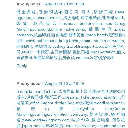
Anonymous
1 August 2010 at 16:58
博士課程
,
香港現成有限公司
,
尋人
,
清拆工程
,
travel
agent
,
accounting service
,
清洗地氈
,
寫字樓裝修
,
連身裙
,
work
,
婚宴
,
激光美容
,
business broker
,
china seo
,
Happy
Matching
,
diamond
,
online advertising
,
纖體美容
,
piano
company
,
紙品印刷
,
西貢地產
,
醫學美容
,
korea hotels
,
巴塞隆納
酒店
,
china hotels
,
hong kong travel
,
macau hotel reservation
,
紐約酒店
,
深圳酒店
,
sydney travel
,
transportation
,
成立有限公
司
,
NGO
,
一卡鑽石
,
生日會攝影
,
更換司機
,
transportation
,
個人
自願安排
,
纖體減肥療程
,
提升自信
,
canvas
,
私家偵探價格
Reply
Anonymous
1 August 2010 at 16:59
umbrella manufacturer
,
永成素食
,
博士學位課程
,
合伙無限公司
成立
,
通姦證據
,
翻新工程
,
cheap air ticket
,
accounting firm
,
公
司清潔
,
office interior design
,
beauty
,
求職網
,
wedding planner
,
物理治療
,
hkbi
,
yahoo seo
,
Coffee
Matching
,
earrings
,
promotion company
,
美容護理
,
鋼琴搬
運
,
www.poodle-kingdom.com
,
咭片印刷
,
觀塘地產
,
塑型推
脂
,
japan hotels
,
巴黎酒店
,
hotel reservation
,
accommodation