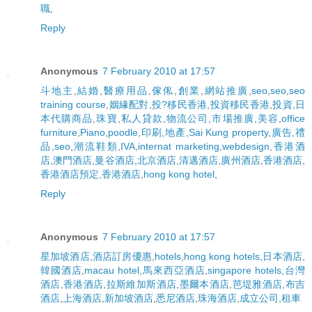
職
,
Reply
Anonymous
7 February 2010 at 17:57
斗地主
,
結婚
,
醫療用品
,
傢俬
,
創業
,
網站推廣
,
seo
,
seo
,
seo
training course
,
姻緣配對
,
投?移民香港
,
投資移民香港
,
投資
,
日
本代購商品
,
珠寶
,
私人貸款
,
物流公司
,
市場推廣
,
美容
,
office
furniture
,
Piano
,
poodle
,
印刷
,
地產
,
Sai Kung property
,
廣告
,
禮
品
,
seo
,
潮流鞋類
,
IVA
,
internat marketing
,
webdesign
,
香港酒
店
,
澳門酒店
,
曼谷酒店
,
北京酒店
,
清邁酒店
,
廣州酒店
,
香港酒店
,
香港酒店預定
,
香港酒店
,
hong kong hotel
,
Reply
Anonymous
7 February 2010 at 17:57
星加坡酒店
,
酒店訂房優惠
,
hotels
,
hong kong hotels
,
日本酒店
,
韓國酒店
,
macau hotel
,
馬來西亞酒店
,
singapore hotels
,
台灣
酒店
,
香港酒店
,
拉斯維加斯酒店
,
墨爾本酒店
,
芭堤雅酒店
,
布吉
酒店
,
上海酒店
,
新加坡酒店
,
悉尼酒店
,
珠海酒店
,
成立公司
,
租車