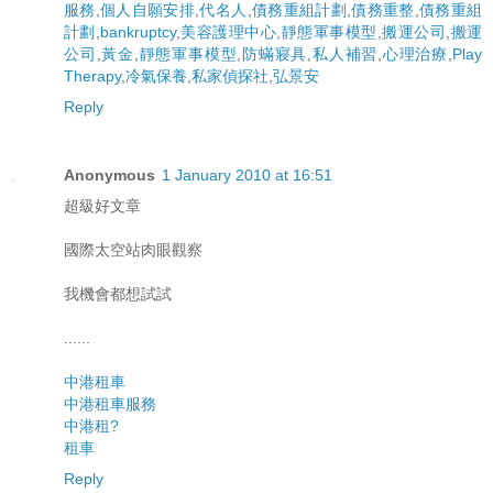
服務
,
個人自願安排
,
代名人
,
債務重組計劃
,
債務重整
,
債務重組
計劃
,
bankruptcy
,
美容護理中心
,
靜態軍事模型
,
搬運公司
,
搬運
公司
,
黃金
,
靜態軍事模型
,
防蟎寢具
,
私人補習
,
心理治療
,
Play
Therapy
,
冷氣保養
,
私家偵探社
,
弘景安
Reply
Anonymous
1 January 2010 at 16:51
超級好文章
國際太空站肉眼觀察
我機會都想試試
......
中港租車
中港租車服務
中港租?
租車
Reply