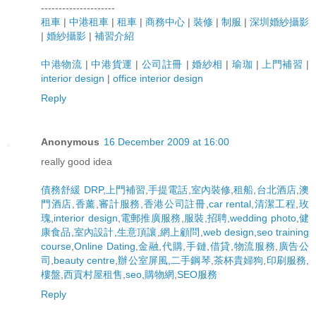
---------------------
租車
|
中港租車
|
租車
|
商務中心
|
裝修
|
制服
|
深圳婚紗攝影
|
婚紗攝影
|
補習介紹
中港物流
|
中港貨運
|
公司註冊
|
婚紗相
|
瑜珈
|
上門補習
|
interior design
|
office interior design
Reply
Anonymous
16 December 2009 at 16:00
really good idea
債務舒緩 DRP
,
上門補習
,
手提電話
,
室內裝修
,
租船
,
台北酒店
,
澳
門酒店
,
香薰
,
審計服務
,
香港公司註冊
,
car rental
,
清潔工程
,
玫
瑰
,
interior design
,
電郵推廣服務
,
服裝
,
招聘
,
wedding photo
,
健
康食品
,
室內設計
,
生意頂讓
,
網上顧問
,
web design
,
seo training
course
,
Online Dating
,
金融
,
代購
,
手鏈
,
借貸
,
物流服務
,
廣告公
司
,
beauty centre
,
辦公室屏風
,
二手鋼琴
,
茶杯貴婦狗
,
印刷服務
,
樓盤
,
西貢村屋租售
,
seo
,
購物網
,
SEO服務
Reply