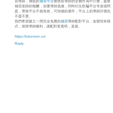
習導師，傳統的
補習平台
會收取導師的堂費作為中介費，蠶食
補習老師的報酬，加重導師負擔，同時衍生欺騙平台等道德問
題，導致平台不能有效，可持續的運作，平台上的導師評價也
不盡不實。
我們希望建立一間完全免費的
補習
導師配對平台，改變現有模
式，保障導師權利，讓配對更透明，直接。
https://tutoroom.co/
Reply