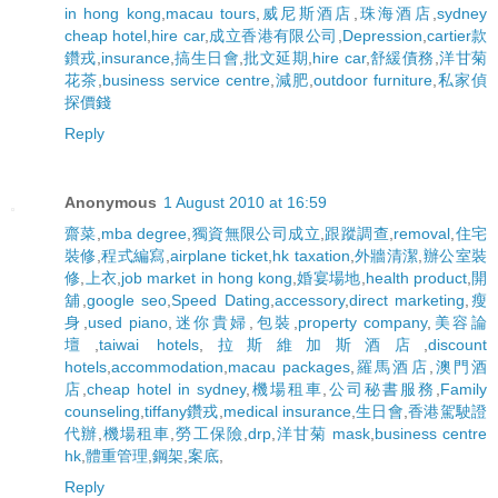
in hong kong
,
macau tours
,
威尼斯酒店
,
珠海酒店
,
sydney
cheap hotel
,
hire car
,
成立香港有限公司
,
Depression
,
cartier款
鑽戎
,
insurance
,
搞生日會
,
批文延期
,
hire car
,
舒緩債務
,
洋甘菊
花茶
,
business service centre
,
減肥
,
outdoor furniture
,
私家偵
探價錢
Reply
Anonymous
1 August 2010 at 16:59
齋菜
,
mba degree
,
獨資無限公司成立
,
跟蹤調查
,
removal
,
住宅
裝修
,
程式編寫
,
airplane ticket
,
hk taxation
,
外牆清潔
,
辦公室裝
修
,
上衣
,
job market in hong kong
,
婚宴場地
,
health product
,
開
舖
,
google seo
,
Speed Dating
,
accessory
,
direct marketing
,
瘦
身
,
used piano
,
迷你貴婦
,
包裝
,
property company
,
美容論
壇
,
taiwai hotels
,
拉斯維加斯酒店
,
discount
hotels
,
accommodation
,
macau packages
,
羅馬酒店
,
澳門酒
店
,
cheap hotel in sydney
,
機場租車
,
公司秘書服務
,
Family
counseling
,
tiffany鑽戎
,
medical insurance
,
生日會
,
香港駕駛證
代辦
,
機場租車
,
勞工保險
,
drp
,
洋甘菊 mask
,
business centre
hk
,
體重管理
,
鋼架
,
案底
,
Reply