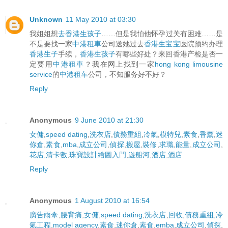
Unknown
11 May 2010 at 03:30
我姐姐想
去香港生孩子
……但是我怕他怀孕过关有困难……是
不是要找一家
中港租車
公司送她过去
香港生宝宝
医院预约办理
香港生子
手续，
香港生孩子
有哪些好处？来回香港产检是否一
定要用
中港租車
？我在网上找到一家
hong kong limousine
service
的
中港租车
公司，不知服务好不好？
Reply
Anonymous
9 June 2010 at 21:30
女傭
,
speed dating
,
洗衣店
,
債務重組
,
冷氣
,
模特兒
,
素食
,
香薰
,
迷
你倉
,
素食
,
mba
,
成立公司
,
偵探
,
搬屋
,
裝修
,
求職
,
能量
,
成立公司
,
花店
,
清卡數
,
珠寶設計繪圖入門
,
遊船河
,
酒店
,
酒店
Reply
Anonymous
1 August 2010 at 16:54
廣告雨傘
,
腰背痛
,
女傭
,
speed dating
,
洗衣店
,
回收
,
債務重組
,
冷
氣工程
,
model agency
,
素食
,
迷你倉
,
素食
,
emba
,
成立公司
,
偵探
,