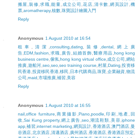
搬屋
,
裝修
,
求職
,
能量
,
成立公司
,
花店
,
清卡數
,
網頁設計
,
機
票
,
aromatherapy
,
核數
,
珠寶設計繪圖入門
Reply
Anonymous
1 August 2010 at 16:54
租車
,
清潔
,
consulting
,
dating
,
裝修
,
dental
,
網上廣
告
,
EDM
,
fashion
,
求職
,
廣告
,
結婚首飾
,
醫療用品
,
hong kong
business centre
,
傢俬
,
hong kong virtual office
,
成立公司
,
網站
推廣
,
遊船河
,
seo
,
seo
,
seo training course
,
村屋
,
Dating
,
投资移
民香港
,
投資移民香港
,
移民
,
日本代購商品
,
珠寶
,
企業融資
,
物流
公司
,
maid
,
市場推廣
,
補習
,
美容
Reply
Anonymous
1 August 2010 at 16:55
nail
,
office furniture
,
商業攝影
,
Piano
,
poodle
,
印刷
,
地產
,
回
收
,
Sai Kung property
,
網上廣告
,
seo
,
潮流鞋類
,
美容
,
iphone
app
,
補習
,
internet marketing
,
網頁設計
,
香港酒店
,
澳門酒店
,
曼
谷酒店
,
北京酒店
,
清邁酒店
,
廣州酒店
,
香港酒店
,
香港酒店預定
,