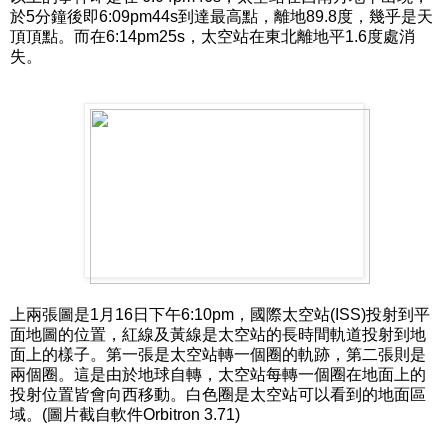
於5分鐘後即6:09pm44s到達最高點，離地89.8度，幾乎是天
頂頂點。而在6:14pm25s，太空站在東北離地平1.6度處消
失。
上兩張圖是1月16日下午6:10pm，國際太空站(ISS)投射到平
面地圖的位置，紅線及黃線是太空站的長時間軌道投射到地
面上的樣子。第一張是太空站轉一個圈的軌跡，第二張則是
兩個圈。這是由於地球自轉，太空站每轉一個圈在地面上的
投射位置皆會向西移動。白色圈是太空站可以看到的地面區
域。(圖片截自軟件Orbitron 3.71)