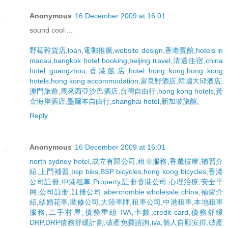
Anonymous
16 December 2009 at 16:01
sound cool ...
野莓雜貨店
,
loan
,
電郵推廣
,
website design
,
香港賓館
,
hotels in
macau
,
bangkok hotel booking
,
beijing travel
,
清邁住宿
,
china
hotel guangzhou
,
香港飯店
,
hotel hong kong
,
hong kong
hotels
,
hong kong accommodation
,
富良野酒店
,
韓國大邱酒店
,
澳門旅遊
,
馬來西亞沙巴酒店
,
台灣自由行
,
hong kong hotels
,
黃
金海岸酒店
,
墨爾本自由行
,
shanghai hotel
,
新加坡旅館
,
Reply
Anonymous
16 December 2009 at 16:01
north sydney hotel
,
成立有限公司
,
租車服務
,
香薰按摩
,
補習介
紹
,
上門補習
,
bsp biks
,
BSP bicycles
,
hong kong bicycles
,
香港
公司註冊
,
中港租車
,
Property
,
註冊香港公司
,
心理治療
,
安全平
网
,
公司註冊
,
註冊公司
,
abercrombie wholesale china
,
補習介
紹
,
結婚花車
,
裝修公司
,
大陸車牌
,
租車公司
,
中港租車
,
本地租車
服務
,
二手村屋
,
債務重組 IVA
,
卡數
,
credit card
,
債務舒緩
DRP
,
DRP債務舒緩計劃
,
破產免費諮詢
,
iva
,
個人自願安排
,
破產