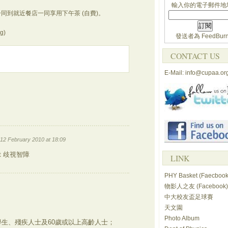
輸入你的電子郵件地
同到就近餐店一同享用下午茶 (自費)。
g)
發送者為
FeedBurn
CONTACT US
E-Mail: info@cupaa.or
12 February 2010 at 18:09
t 歧視智障
LINK
PHY Basket (Faecbook
物影人之友 (Facebook)
中大校友盃足球賽
天文園
Photo Album
生、殘疾人士及60歲或以上高齡人士；