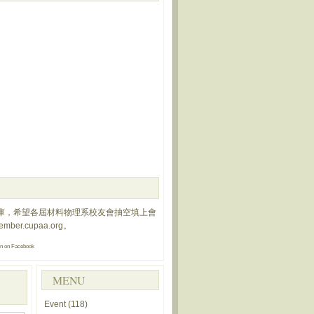
庫，希望各屆材料物理系校友會抽空填上會
member.cupaa.org
。
on
on Facebook
MENU
Event
(118)