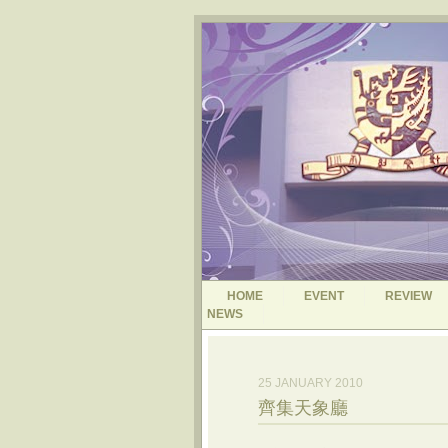
HOME
EVENT
REVIEW
NEWS
25 JANUARY 2010
齊集天象廳