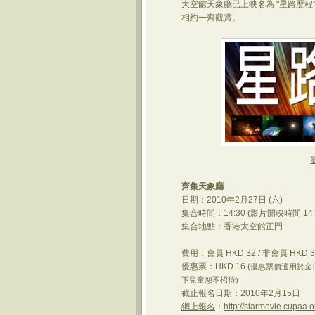
大空館天象廳已上映名為 "
星路歷程
相約一齊觀賞。
齊集天象廳
日期：2010年2月27日 (六)
集合時間：14:30 (影片開映時間 14
集合地點：香港太空館正門
費用：會員 HKD 32 / 非會員 HKD 3
優惠票：HKD 16 (
優惠票價適用於全
下兒童恕不招待)
截止報名日期：2010年2月15日
網上報名
：
http://starmovie.cupaa.o