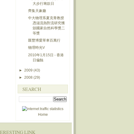
大步行籌款日
齊集天象廳
中大物理系夏克青教授
憑湍流熱對流研究獲
頒國家自然科學獎二
等獎
匯豐博愛單車百萬行
物理時光V
2010年1月15日 - 香港
日偏蝕
►
2009
(43)
►
2008
(29)
SEARCH
Home
TERESTING LINK