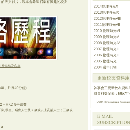
" 的天文影片，現本會希望召集有興趣的校友，
2014物理時光X
2013物理時光IX
2012物理時光VIII
2011物理時光VII
2010 物理時光VI
2009 物理時光V
2008 物理時光IV
2007 物理時光III
2006 物理時光II
2005 物理時光
影片詳情及內容
2004 週年刊物
更新校友資料庫
:40，片長40分鐘)
幹事會正更新校友資料
員資料登記表：
http://
CUHK Physics Alumni Associati
2 + HKD 8手續費
日制學生、殘疾人士及60歲或以上高齡人士；三歲以
E-MAIL
SUBSCRIPTION
rg