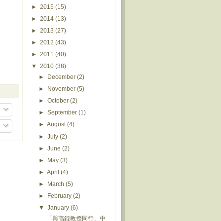
►
2015
(15)
►
2014
(13)
►
2013
(27)
►
2012
(43)
►
2011
(40)
▼
2010
(38)
►
December
(2)
►
November
(5)
►
October
(2)
►
September
(1)
►
August
(4)
►
July
(2)
►
June
(2)
►
May
(3)
►
April
(4)
►
March
(5)
►
February
(2)
▼
January
(6)
「與高錕教授同行」中