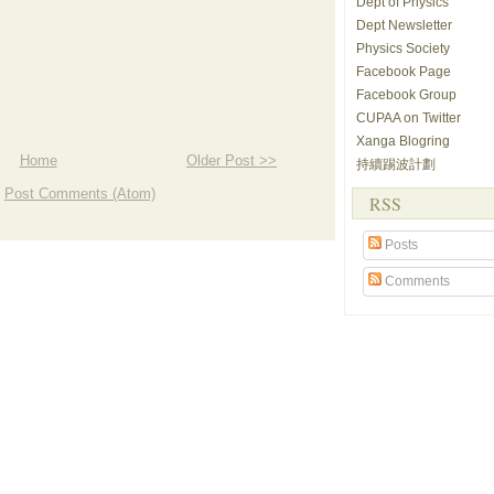
Dept of Physics
Dept Newsletter
Physics Society
Facebook Page
Facebook Group
CUPAA on Twitter
Xanga Blogring
Home
Older Post >>
持續踢波計劃
:
Post Comments (Atom)
RSS
Posts
Comments