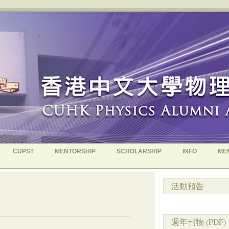
CUPST
MENTORSHIP
SCHOLARSHIP
INFO
ME
活動預告
週年刊物 (PDF)