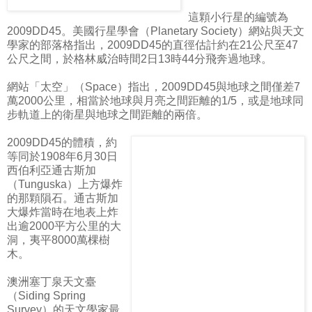
這顆小行星的編號為
2009DD45。美國行星學會（Planetary Society）網站與天文
學家的部落格指出，2009DD45的直徑估計約在21公尺至47
公尺之間，於格林威治時間2日13時44分飛奔過地球。
網站「太空」（Space）指出，2009DD45與地球之間僅差7
萬2000公里，相當於地球與月亮之間距離的1/5，或是地球同
步軌道上的衛星與地球之間距離的兩倍。
2009DD45的體積，約
等同於1908年6月30日
西伯利亞通古斯加
（Tunguska）上方爆炸
的那顆隕石。通古斯加
大爆炸當時在地表上炸
出逾2000平方公里的大
洞，夷平8000萬棵樹
木。
澳洲塞丁泉天文臺
（Siding Spring
Survey）的天文學家最