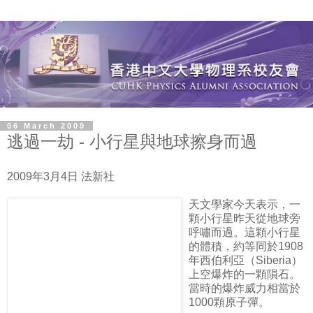
06 March 2009
逃過一劫 - 小行星與地球擦身而過
2009年3月4日 法新社
天文學家今天表示，一
顆小行星昨天從地球旁
呼嘯而過。這顆小行星
的體積，約等同於1908
年西伯利亞（Siberia）
上空爆炸的一顆隕石。
當時的爆炸威力相當於
1000顆原子彈。