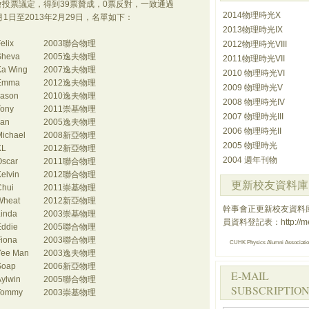
大會投票議定，得到39票贊成，0票反對，一致通過
2014物理時光X
月1日至2013年2月29日，名單如下：
2013物理時光IX
elix
2003
聯合物理
2012物理時光VIII
Sheva
2005
逸夫物理
2011物理時光VII
Ka Wing
2007
逸夫物理
2010 物理時光VI
Emma
2012逸夫物理
2009 物理時光V
Jason
2010
逸夫物理
2008 物理時光IV
Tony
2011崇基物理
2007 物理時光III
Jan
2005
逸夫物理
2006 物理時光II
Michael
200
8
新亞物理
2005 物理時光
KL
2012新亞物理
2004 週年刊物
Oscar
2011聯合物理
elvin
2012聯合物理
更新校友資料庫
Chui
2011崇基物理
Wheat
2012新亞物理
幹事會正更新校友資料
Linda
2003
崇基物理
員資料登記表：
http://
Eddie
2005
聯合物理
Fiona
2003
聯合物理
CUHK Physics Alumni Associati
Yee Man
2003
逸夫物理
Soap
2006
新亞物理
E-MAIL
ylwin
2005聯合物理
SUBSCRIPTION
Tommy
2003崇基物理