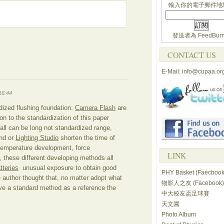
輸入你的電子郵件地
發送者為
FeedBurn
CONTACT US
E-Mail: info@cupaa.or
16:44
dized flushing foundation:
Camera Flash
are
n to the standardization of this paper
all can be long not standardized range,
end or
Lighting Studio
shorten the time of
 temperature development, force
LINK
 these different developing methods all
teries
unusual exposure to obtain good
PHY Basket (Faecbook
 author thought that, no matter adopt what
物影人之友 (Facebook)
ve a standard method as a reference the
中大校友盃足球賽
天文園
Photo Album