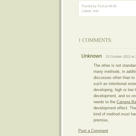
Posted by FiLA
at
09:00
Labels:
Info
1 COMMENTS:
Unknown
10 October 2012 at 
The other is not standar
many methods, in additio
discusses other than to 
such as intentional ext
developing, high or low
development, and so on,
needs to the
Camera Bat
development effect. The
kind of method must ha
premise,
Post a Comment