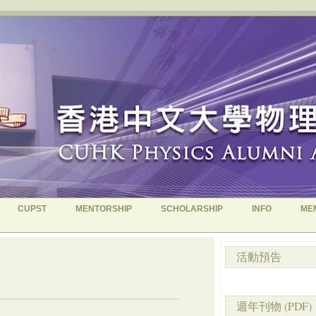
CUPST
MENTORSHIP
SCHOLARSHIP
INFO
ME
活動預告
週年刊物 (PDF)