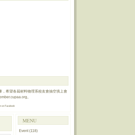
庫，希望各屆材料物理系校友會抽空填上會
member.cupaa.org
。
on
on Facebook
MENU
Event
(118)