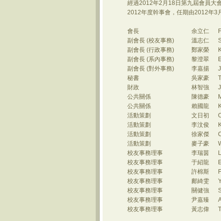
經過2012年2月18日第九屆會員
2012年度幹事會，任期由2012年3
會長
余立仁
F
副會長
(校友
事務
)
溫志仁
副會長
(
行政事務
)
鄭家榮
副會長
(
系內事務
)
黎澄翠
副會長
(
對外事務
)
李嘉揚
秘書
吳家豪
財政
林智強
公共關係
陳德豪
公共關係
賴國龍
活動策劃
文日初
活動策劃
李汶俊
K
活動策劃
徐家傑
活動策劃
麥子豪
校友事務理事
李瑞茵
校友事務理事
于紹龍
校友事務理事
許棉斯
校友事務理事
鄺綺雯
校友事務理事
關健強
校友事務理事
尹嘉臻
A
校友事務理事
黃志偉