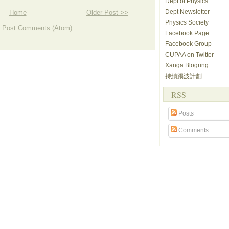
Dept of Physics
Dept Newsletter
Home
Older Post >>
Physics Society
:
Post Comments (Atom)
Facebook Page
Facebook Group
CUPAA on Twitter
Xanga Blogring
持續踢波計劃
RSS
Posts
Comments