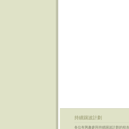
持續踢波計劃
各位有興趣參與
持續
踢
波
計劃的校