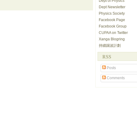
Dept of Physics
Dept Newsletter
Physics Society
Facebook Page
Facebook Group
CUPAA on Twitter
Xanga Blogring
持續踢波計劃
RSS
Posts
Comments