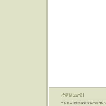
持續踢波計劃
各位有興趣參與
持續
踢
波
計劃的校