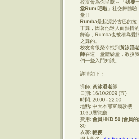
校友會為你呈獻
--
「
我要
堂
Rum
吧啦
」社交舞體驗
堂
!!
Rumba
是起源於古巴的拉
丁舞，因著他迷人而熱情
舞姿，
Ru
mba
也被稱為愛
之舞的。
校友會很榮幸找到
黃
泳
滔
師
在這一堂體驗堂，
教授
們一些入門知識。
詳情如下：
導師
:
黃
泳
滔老師
日期
: 16/10/2009 (
五
)
時間
: 20:00 - 22:00
地點
:
中大本部富爾敦樓
103D
展覽廳
費用
:
會員
HKD 50 (
會員的
80
衣著
:
輕便
網上報名
:
http://rumba.cup