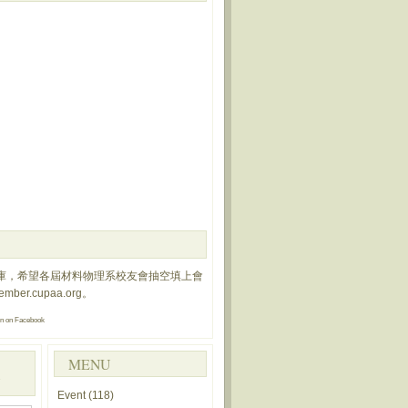
庫，希望各屆材料物理系校友會抽空填上會
member.cupaa.org
。
on
on Facebook
MENU
Event
(118)