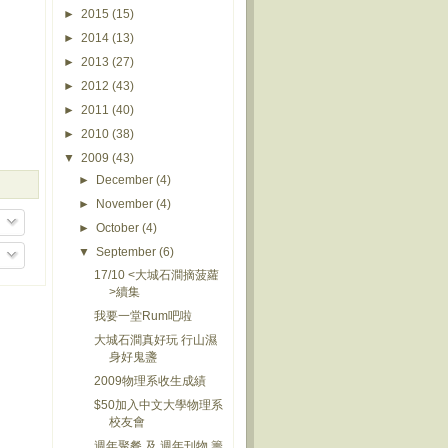
►
2015
(15)
►
2014
(13)
►
2013
(27)
►
2012
(43)
►
2011
(40)
►
2010
(38)
▼
2009
(43)
►
December
(4)
►
November
(4)
►
October
(4)
▼
September
(6)
17/10 <大城石澗摘菠蘿
>續集
我要一堂Rum吧啦
大城石澗真好玩 行山濕
身好鬼盞
2009物理系收生成績
$50加入中文大學物理系
校友會
週年聚餐 及 週年刊物 籌