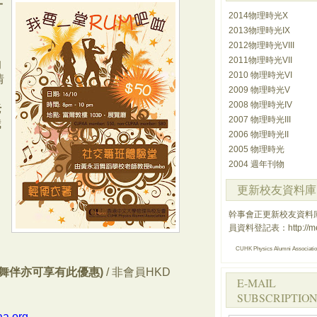
一
2014物理時光X
2013物理時光IX
2012物理時光VIII
2011物理時光VII
的
2010 物理時光VI
情
2009 物理時光V
2008 物理時光IV
老
2007 物理時光III
我
2006 物理時光II
2005 物理時光
2004 週年刊物
更新校友資料庫
幹事會正更新校友資料
員資料登記表：
http://
CUHK Physics Alumni Associati
舞伴亦可享有此優惠
)
/
非會員
HKD
E-MAIL
SUBSCRIPTION
aa.org