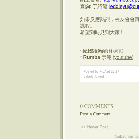
查詢
:
于紹龍
(
eddieyu@cu
如果反應熱烈，校友會會
課程。
希望到時見到大家
!
)
*
黃
泳
滔老師
的資料 (
網頁
*
Rumba
示範 (
youtube
)
Posted by FiLA
at
22:27
Labels:
Event
0 COMMENTS:
Post a Comment
<< Newer Post
Subscribe to