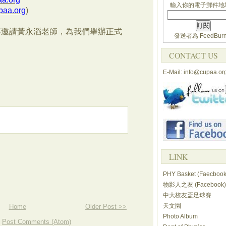
輸入你的電子郵件地
paa.org
)
再邀請黃永滔老師，為我們舉辦正式
發送者為
FeedBurn
CONTACT US
E-Mail: info@cupaa.or
LINK
PHY Basket (Faecbook
物影人之友 (Facebook)
中大校友盃足球賽
天文園
Home
Older Post >>
Photo Album
:
Post Comments (Atom)