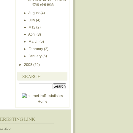
委會召募會議
►
August
(4)
►
July
(4)
►
May
(2)
►
April
(3)
►
March
(5)
►
February
(2)
►
January
(5)
►
2008
(29)
SEARCH
Home
TERESTING LINK
xy Zoo