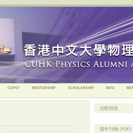
CUPST
MENTORSHIP
SCHOLARSHIP
INFO
ME
活動預告
週年刊物 (PDF)